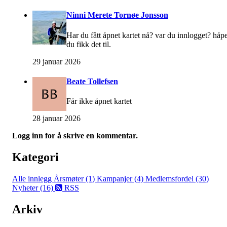
Ninni Merete Tornøe Jonsson
Har du fått åpnet kartet nå? var du innlogget? håp
du fikk det til.
29 januar 2026
Beate Tollefsen
Får ikke åpnet kartet
28 januar 2026
Logg inn for å skrive en kommentar.
Kategori
Alle innlegg
Årsmøter (1)
Kampanjer (4)
Medlemsfordel (30)
Nyheter (16)
RSS
Arkiv