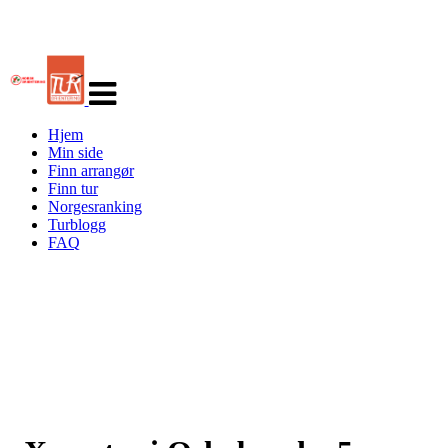
Veksle
navigasjon
Hjem
Min side
Finn arrangør
Finn tur
Norgesranking
Turblogg
FAQ