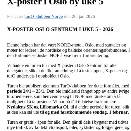
X-poster i Oslo by uke 5
Postet av
TurO-klubben Norge
den
26. jan 2026
X-POSTER OSLO SENTRUM I UKE 5 - 2026
Denne helgen har det vært NORD-møte i Oslo, med samtaler og
møter for ledere i de nordiske og baltiske orienteringsforbundene. I
den forbindelse ønsket NOF å vise frem Turorientering.
Vi hadde en tur en tur med X-poster i Oslo Sentrum for alle
delegatene, slik at de fikk anledning til å teste appen, X-poster og
turO underveis i oppholdet i Oslo.
Turen ble publisert gjennom TurO-klubben for dette formålet, med
periode 24/1 – 25/1
. Den ble imidlertid fanget opp av andre ivrige
turorienterere, som henvendte seg til NOF med ønske om å få
mulighet til å ta postene. Vi har nå fått tillatelse fra karteiere
Nydalens SK og Lillomarka O
L til å endre periode for turen, slik
at den kan stå ute
til og med førstkommende søndag, 1 februar
.
Turen er gratis - åpen for alle. Den går til dels i bygater med tidvis
mye trafikk av kollektivtransport, biler, syklister og fotgjengere, og