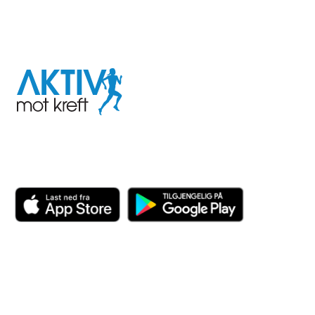
I samarbeid med
Aktiv
mot
kreft
Last ned appen her