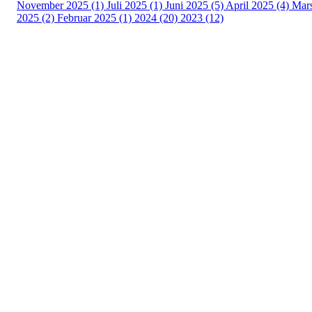
November 2025 (1)
Juli 2025 (1)
Juni 2025 (5)
April 2025 (4)
Mar
2025 (2)
Februar 2025 (1)
2024 (20)
2023 (12)
Turorientering.no er den offisielle portalen for
turorientering på nett fra Norges
Orienteringsforbund.
© 2022 — Norges Orienteringsforbund
Info