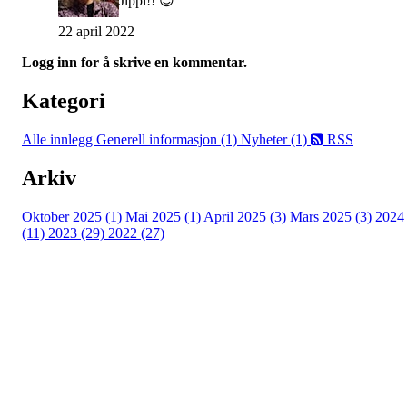
Jippi!! 😎
22 april 2022
Logg inn for å skrive en kommentar.
Kategori
Alle innlegg
Generell informasjon (1)
Nyheter (1)
RSS
Arkiv
Oktober 2025 (1)
Mai 2025 (1)
April 2025 (3)
Mars 2025 (3)
2024
(11)
2023 (29)
2022 (27)
Turorientering.no er den offisielle portalen for