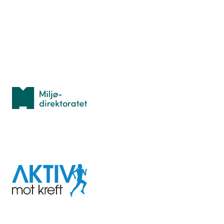
Lær orientering
Idrettsbutikken
Personvern
Med støtte fra
Miljødirektoratet
I samarbeid med
Aktiv
mot
kreft