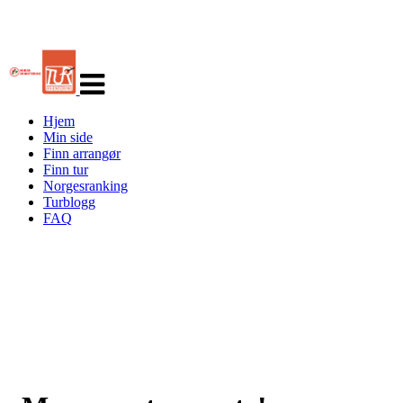
Veksle
navigasjon
Hjem
Min side
Finn arrangør
Finn tur
Norgesranking
Turblogg
FAQ