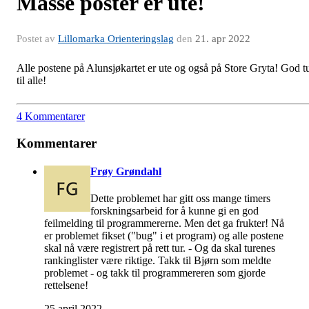
Masse poster er ute!
Postet av
Lillomarka Orienteringslag
den
21. apr 2022
Alle postene på Alunsjøkartet er ute og også på Store Gryta! God t
til alle!
4 Kommentarer
Kommentarer
Frøy Grøndahl
Dette problemet har gitt oss mange timers
forskningsarbeid for å kunne gi en god
feilmelding til programmererne. Men det ga frukter! Nå
er problemet fikset ("bug" i et program) og alle postene
skal nå være registrert på rett tur. - Og da skal turenes
rankinglister være riktige. Takk til Bjørn som meldte
problemet - og takk til programmereren som gjorde
rettelsene!
25 april 2022