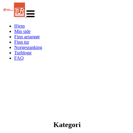
Veksle
navigasjon
Hjem
Min side
Finn arrangør
Finn tur
Norgesranking
Turblogg
FAQ
Kategori