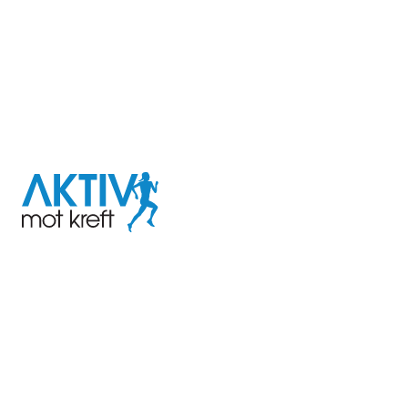
I samarbeid med
Aktiv
mot
kreft