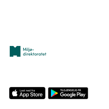
Hva er TurOrientering?
Lær orientering
Idrettsbutikken
Personvern
Med støtte fra
Miljødirektoratet
Last ned appen her