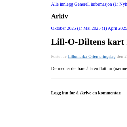
Alle innlegg
Generell informasjon (1)
Nyh
Arkiv
Oktober 2025 (1)
Mai 2025 (1)
April 2025
Lill-O-Diltens kart 
Postet av
Lillomarka Orienteringslag
den
2
Dermed er det bare å ta en flott tur (nærme
Logg inn for å skrive en kommentar.